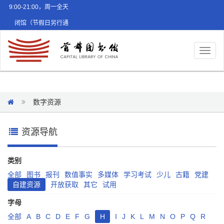
9:00-21:00，周一全天
闭馆（节假日另行通
知）
Toggl
naviga
数字资源
资源导航
类别
全部
图书
报刊
数值事实
多媒体
学习考试
少儿
古籍
党建
自建资源
开放获取
其它
试用
字母
全部
A
B
C
D
E
F
G
H
I
J
K
L
M
N
O
P
Q
R