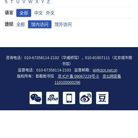
S
T
U
V
W
X
Y
Z
语言
全部
中文
外文
途径
全部
馆内访问
馆外访问
咨询电话：010-67358114-2102（华威桥馆），010-81907111（北京城市图
书馆）
监督电话：010-67358114-2103
监督邮箱：
jd@clcn.net.cn
版权所有：首都图书馆
京 ICP 备 09067229号-3
京公网安备
110105000296