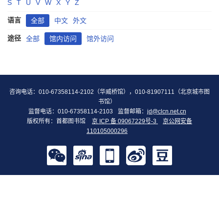
S
T
U
V
W
X
Y
Z
语言
全部
中文
外文
途径
全部
馆内访问
馆外访问
咨询电话：010-67358114-2102（华威桥馆），010-81907111（北京城市图
书馆）
监督电话：010-67358114-2103
监督邮箱：
jd@clcn.net.cn
版权所有：首都图书馆
京 ICP 备 09067229号-3
京公网安备
110105000296