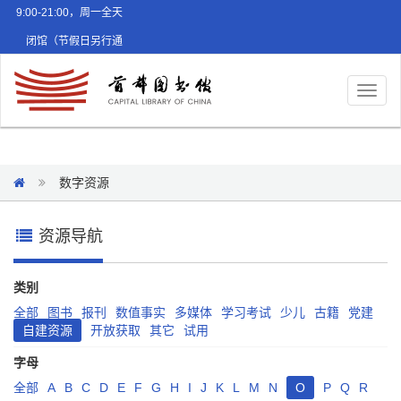
9:00-21:00，周一全天
闭馆（节假日另行通
知）
Toggl
naviga
数字资源
资源导航
类别
全部
图书
报刊
数值事实
多媒体
学习考试
少儿
古籍
党建
自建资源
开放获取
其它
试用
字母
全部
A
B
C
D
E
F
G
H
I
J
K
L
M
N
O
P
Q
R