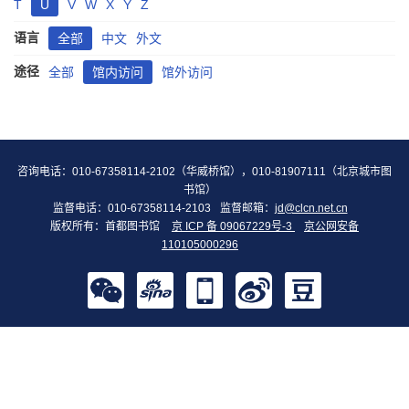
T
U
V
W
X
Y
Z
语言
全部
中文
外文
途径
全部
馆内访问
馆外访问
咨询电话：010-67358114-2102（华威桥馆），010-81907111（北京城市图
书馆）
监督电话：010-67358114-2103
监督邮箱：
jd@clcn.net.cn
版权所有：首都图书馆
京 ICP 备 09067229号-3
京公网安备
110105000296