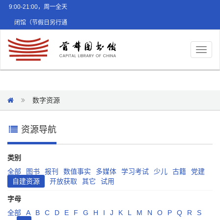
9:00-21:00，周一全天
闭馆（节假日另行通
知）
Toggl
naviga
数字资源
资源导航
类别
全部
图书
报刊
数值事实
多媒体
学习考试
少儿
古籍
党建
自建资源
开放获取
其它
试用
字母
全部
A
B
C
D
E
F
G
H
I
J
K
L
M
N
O
P
Q
R
S