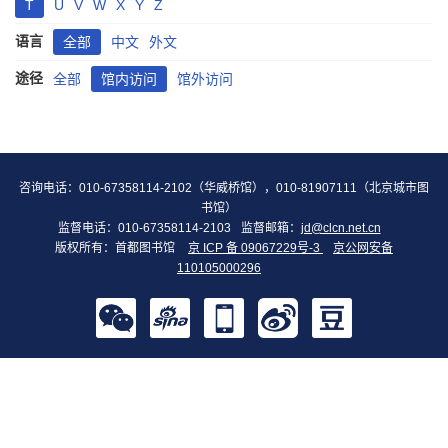
T
U
V
W
X
Y
Z
语言
全部
中文
外文
途径
全部
馆内访问
馆外访问
咨询电话：010-67358114-2102（华威桥馆），010-81907111（北京城市图
书馆）
监督电话：010-67358114-2103
监督邮箱：
jd@clcn.net.cn
版权所有：首都图书馆
京 ICP 备 09067229号-3
京公网安备
110105000296