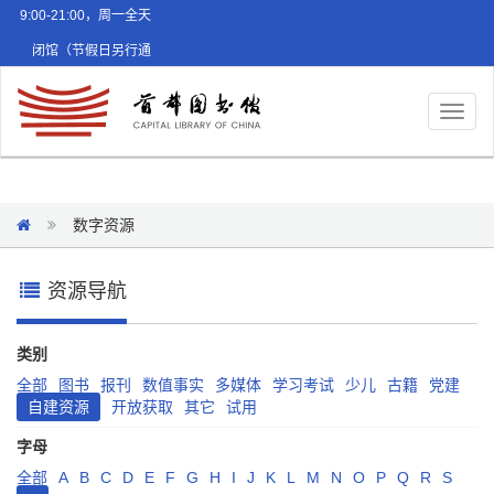
9:00-21:00，周一全天
闭馆（节假日另行通
知）
Toggl
naviga
数字资源
资源导航
类别
全部
图书
报刊
数值事实
多媒体
学习考试
少儿
古籍
党建
自建资源
开放获取
其它
试用
字母
全部
A
B
C
D
E
F
G
H
I
J
K
L
M
N
O
P
Q
R
S