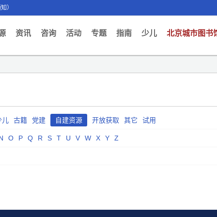
通知）
ent)
源
资讯
咨询
活动
专题
指南
少儿
北京城市图书
少儿
古籍
党建
自建资源
开放获取
其它
试用
N
O
P
Q
R
S
T
U
V
W
X
Y
Z