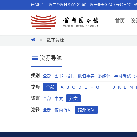
开馆时间：周二至周日 9:00-21:00，周一全天闭馆（节假日另行
(curr
首页
资
数字资源
资源导航
类别
全部
图书
报刊
数值事实
多媒体
学习考试
字母
全部
A
B
C
D
E
F
G
H
I
J
K
L
M
语言
全部
中文
外文
途径
全部
馆内访问
馆外访问