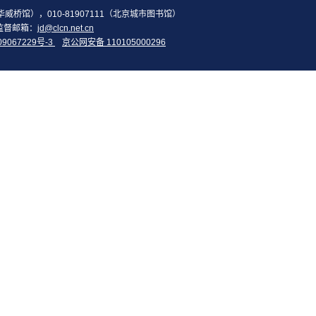
2（华威桥馆），010-81907111（北京城市图书馆）
监督邮箱：
jd@clcn.net.cn
09067229号-3
京公网安备 110105000296