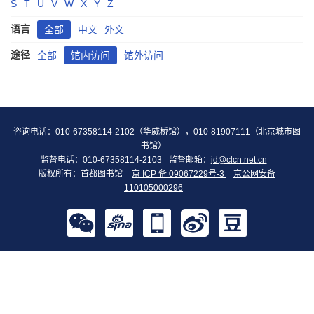
S
T
U
V
W
X
Y
Z
语言
全部
中文
外文
途径
全部
馆内访问
馆外访问
咨询电话：010-67358114-2102（华威桥馆），010-81907111（北京城市图
书馆）
监督电话：010-67358114-2103
监督邮箱：
jd@clcn.net.cn
版权所有：首都图书馆
京 ICP 备 09067229号-3
京公网安备
110105000296