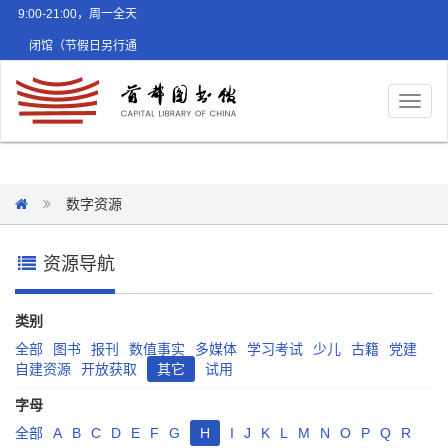
9:00-21:00，周一全天
闭馆（节假日另行通
知）
Toggl
naviga
数字资源
资源导航
类别
全部
图书
报刊
数值事实
多媒体
学习考试
少儿
古籍
党建
自建资源
开放获取
其它
试用
字母
全部
A
B
C
D
E
F
G
H
I
J
K
L
M
N
O
P
Q
R