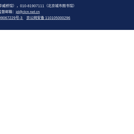
2（华威桥馆），010-81907111（北京城市图书馆）
监督邮箱：
jd@clcn.net.cn
09067229号-3
京公网安备 110105000296