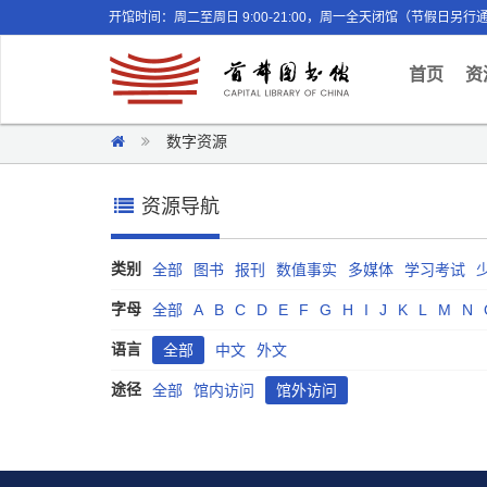
开馆时间：周二至周日 9:00-21:00，周一全天闭馆（节假日另行
(curr
首页
资
数字资源
资源导航
类别
全部
图书
报刊
数值事实
多媒体
学习考试
字母
全部
A
B
C
D
E
F
G
H
I
J
K
L
M
N
语言
全部
中文
外文
途径
全部
馆内访问
馆外访问