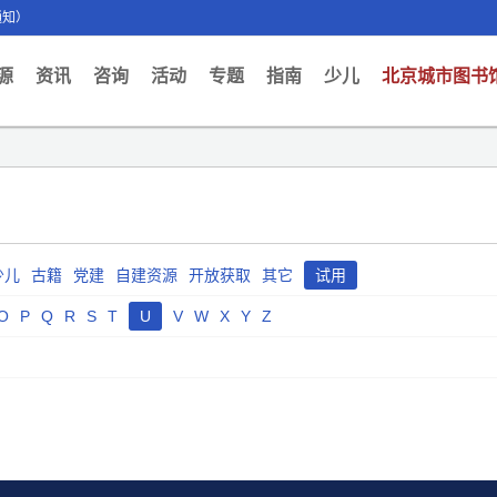
通知）
ent)
源
资讯
咨询
活动
专题
指南
少儿
北京城市图书
少儿
古籍
党建
自建资源
开放获取
其它
试用
O
P
Q
R
S
T
U
V
W
X
Y
Z