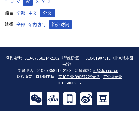
T
U
V
W
X
Y
Z
语言
全部
中文
外文
途径
全部
馆内访问
馆外访问
咨询电话：010-67358114-2102（华威桥馆），010-81907111（北京城市图
书馆）
监督电话：010-67358114-2103
监督邮箱：
jd@clcn.net.cn
版权所有：首都图书馆
京 ICP 备 09067229号-3
京公网安备
110105000296