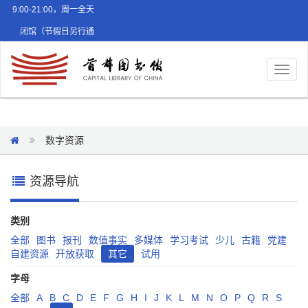
9:00-21:00，周一全天
闭馆（节假日另行通
知）
Toggl
naviga
数字资源
资源导航
类别
全部
图书
报刊
数值事实
多媒体
学习考试
少儿
古籍
党建
自建资源
开放获取
其它
试用
字母
全部
A
B
C
D
E
F
G
H
I
J
K
L
M
N
O
P
Q
R
S