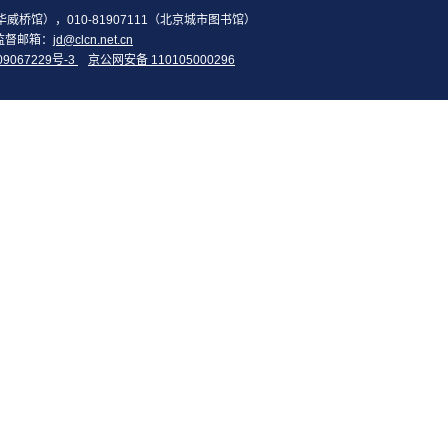
2（华威桥馆），010-81907111（北京城市图书馆）
监督邮箱：
jd@clcn.net.cn
09067229号-3
京公网安备 110105000296