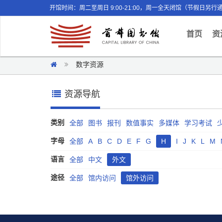
开馆时间：周二至周日 9:00-21:00，周一全天闭馆（节假日另行
(curr
首页
资
数字资源
资源导航
类别
全部
图书
报刊
数值事实
多媒体
学习考试
字母
全部
A
B
C
D
E
F
G
H
I
J
K
L
M
语言
全部
中文
外文
途径
全部
馆内访问
馆外访问