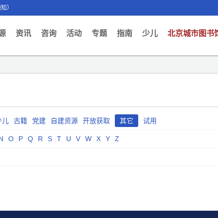
通知）
ent)
源
资讯
咨询
活动
专题
指南
少儿
北京城市图书
少儿
古籍
党建
自建资源
开放获取
其它
试用
N
O
P
Q
R
S
T
U
V
W
X
Y
Z