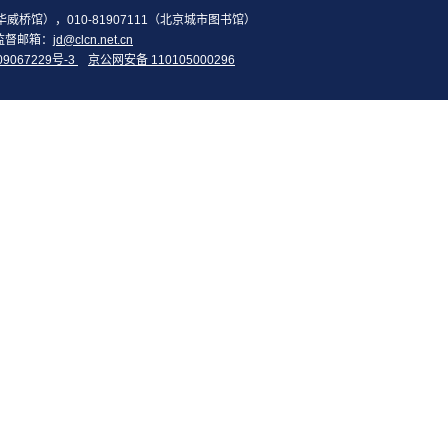
2（华威桥馆），010-81907111（北京城市图书馆）
监督邮箱：
jd@clcn.net.cn
09067229号-3
京公网安备 110105000296