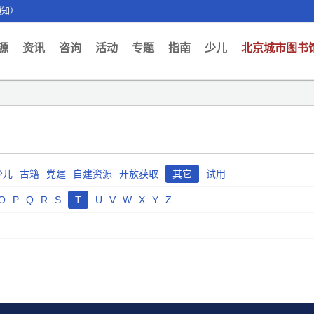
通知）
ent)
源
资讯
咨询
活动
专题
指南
少儿
北京城市图书
少儿
古籍
党建
自建资源
开放获取
其它
试用
O
P
Q
R
S
T
U
V
W
X
Y
Z