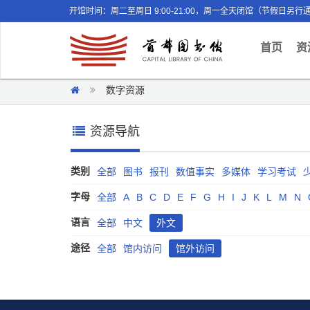
开馆时间：周二至周日 9:00-21:00，周一全天闭馆（节假日另行
(curr
首页
资
数字资源
资源导航
类别
全部
图书
报刊
数值事实
多媒体
学习考试
字母
全部
A
B
C
D
E
F
G
H
I
J
K
L
M
N
语言
全部
中文
外文
途径
全部
馆内访问
馆外访问