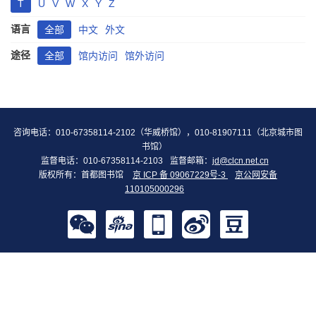
T
U
V
W
X
Y
Z
语言
全部
中文
外文
途径
全部
馆内访问
馆外访问
咨询电话：010-67358114-2102（华威桥馆），010-81907111（北京城市图
书馆）
监督电话：010-67358114-2103
监督邮箱：
jd@clcn.net.cn
版权所有：首都图书馆
京 ICP 备 09067229号-3
京公网安备
110105000296