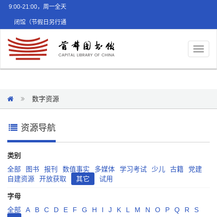
9:00-21:00，周一全天
闭馆（节假日另行通
知）
Toggl
naviga
数字资源
资源导航
类别
全部
图书
报刊
数值事实
多媒体
学习考试
少儿
古籍
党建
自建资源
开放获取
其它
试用
字母
全部
A
B
C
D
E
F
G
H
I
J
K
L
M
N
O
P
Q
R
S