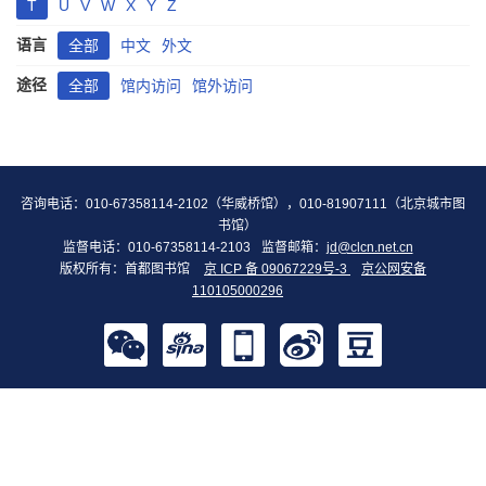
T
U
V
W
X
Y
Z
语言
全部
中文
外文
途径
全部
馆内访问
馆外访问
咨询电话：010-67358114-2102（华威桥馆），010-81907111（北京城市图
书馆）
监督电话：010-67358114-2103
监督邮箱：
jd@clcn.net.cn
版权所有：首都图书馆
京 ICP 备 09067229号-3
京公网安备
110105000296