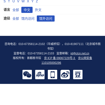
S
T
U
V
W
X
Y
Z
语言
全部
中文
外文
途径
全部
馆内访问
馆外访问
咨询电话：010-67358114-2102（华威桥馆），010-81907111（北京城市图
书馆）
监督电话：010-67358114-2103
监督邮箱：
jd@clcn.net.cn
版权所有：首都图书馆
京 ICP 备 09067229号-3
京公网安备
110105000296