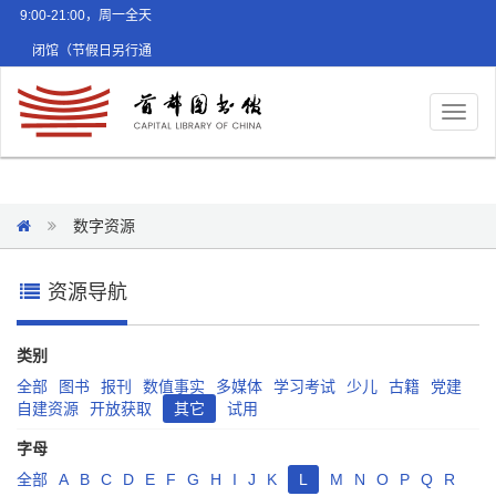
9:00-21:00，周一全天
闭馆（节假日另行通
知）
Toggl
naviga
数字资源
资源导航
类别
全部
图书
报刊
数值事实
多媒体
学习考试
少儿
古籍
党建
自建资源
开放获取
其它
试用
字母
全部
A
B
C
D
E
F
G
H
I
J
K
L
M
N
O
P
Q
R