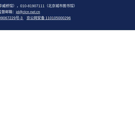
2（华威桥馆），010-81907111（北京城市图书馆）
监督邮箱：
jd@clcn.net.cn
09067229号-3
京公网安备 110105000296