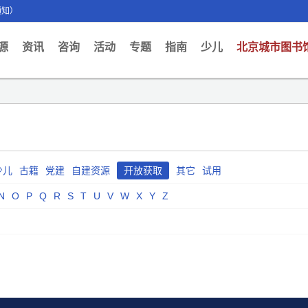
通知）
ent)
源
资讯
咨询
活动
专题
指南
少儿
北京城市图书
少儿
古籍
党建
自建资源
开放获取
其它
试用
N
O
P
Q
R
S
T
U
V
W
X
Y
Z