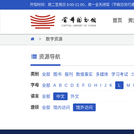
开馆时间：周二至周日 9:00-21:00，周一全天闭馆（节假日另行
(curr
首页
资
数字资源
资源导航
类别
全部
图书
报刊
数值事实
多媒体
学习考试
字母
全部
A
B
C
D
E
F
G
H
I
J
K
L
M
语言
全部
中文
外文
途径
全部
馆内访问
馆外访问