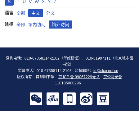
S
T
U
V
W
X
Y
Z
语言
全部
中文
外文
途径
全部
馆内访问
馆外访问
咨询电话：010-67358114-2102（华威桥馆），010-81907111（北京城市图
书馆）
监督电话：010-67358114-2103
监督邮箱：
jd@clcn.net.cn
版权所有：首都图书馆
京 ICP 备 09067229号-3
京公网安备
110105000296