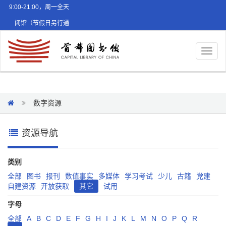
9:00-21:00，周一全天
闭馆（节假日另行通
知）
Toggl
naviga
数字资源
资源导航
类别
全部
图书
报刊
数值事实
多媒体
学习考试
少儿
古籍
党建
自建资源
开放获取
其它
试用
字母
全部
A
B
C
D
E
F
G
H
I
J
K
L
M
N
O
P
Q
R