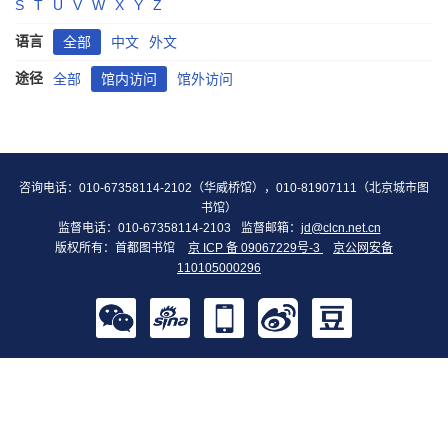
S
T
U
V
W
X
Y
Z
语言
全部
中文
外文
途径
全部
馆内访问
馆外访问
咨询电话：010-67358114-2102（华威桥馆），010-81907111（北京城市图
书馆）
监督电话：010-67358114-2103
监督邮箱：
jd@clcn.net.cn
版权所有：首都图书馆
京 ICP 备 09067229号-3
京公网安备
110105000296