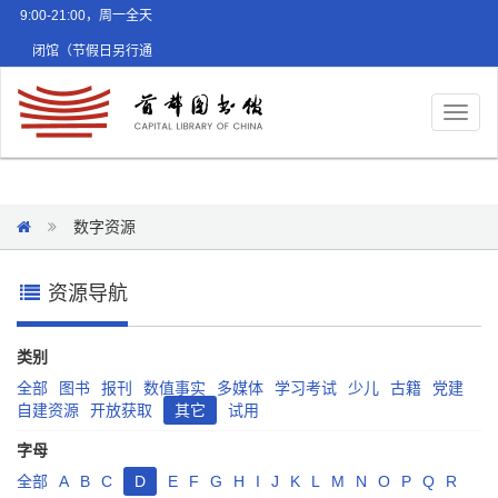
9:00-21:00，周一全天
闭馆（节假日另行通
知）
Toggl
naviga
数字资源
资源导航
类别
全部
图书
报刊
数值事实
多媒体
学习考试
少儿
古籍
党建
自建资源
开放获取
其它
试用
字母
全部
A
B
C
D
E
F
G
H
I
J
K
L
M
N
O
P
Q
R