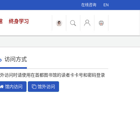
在线咨询
EN
馆
终身学习
访问方式
外访问时请使用在首都图书馆的读者卡卡号和密码登录
馆内访问
馆外访问