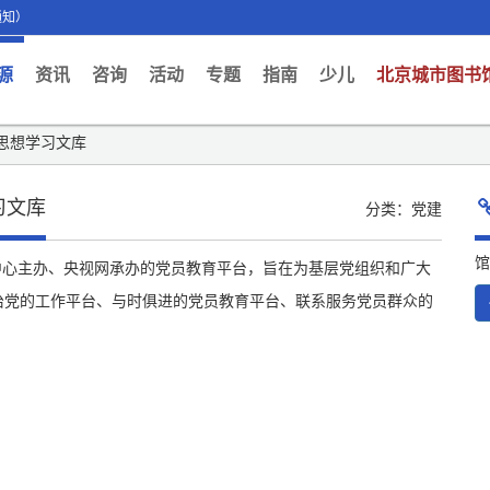
通知）
ent)
源
资讯
咨询
活动
专题
指南
少儿
北京城市图书
思想学习文库
习文库
分类：党建
馆
中心主办、央视网承办的党员教育平台，旨在为基层党组织和广大
治党的工作平台、与时俱进的党员教育平台、联系服务党员群众的