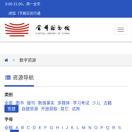
9:00-21:00，周一全天
闭馆（节假日另行通
知）
Toggl
naviga
数字资源
资源导航
类别
全部
图书
报刊
数值事实
多媒体
学习考试
少儿
古籍
党建
自建资源
开放获取
其它
试用
字母
全部
A
B
C
D
E
F
G
H
I
J
K
L
M
N
O
P
Q
R
S