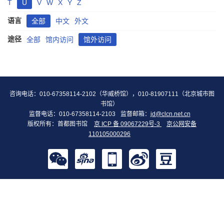
T
U
V
W
X
Y
Z
语言
全部
中文
外文
途径
全部
馆内访问
馆外访问
咨询电话：010-67358114-2102（华威桥馆），010-81907111（北京城市图
书馆）
监督电话：010-67358114-2103
监督邮箱：
jd@clcn.net.cn
版权所有：首都图书馆
京 ICP 备 09067229号-3
京公网安备
110105000296