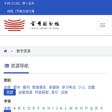
9:00-21:00，周一全天
闭馆（节假日另行通
知）
Toggl
naviga
数字资源
资源导航
类别
全部
图书
报刊
数值事实
多媒体
学习考试
少儿
古籍
党建
自建资源
开放获取
其它
试用
字母
全部
A
B
C
D
E
F
G
H
I
J
K
L
M
N
O
P
Q
R
S