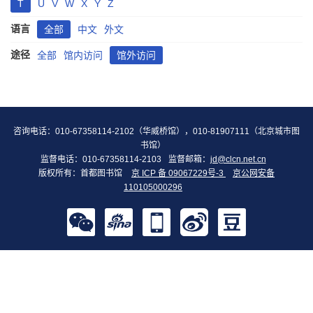
T
U
V
W
X
Y
Z
语言
全部
中文
外文
途径
全部
馆内访问
馆外访问
咨询电话：010-67358114-2102（华威桥馆），010-81907111（北京城市图
书馆）
监督电话：010-67358114-2103
监督邮箱：
jd@clcn.net.cn
版权所有：首都图书馆
京 ICP 备 09067229号-3
京公网安备
110105000296