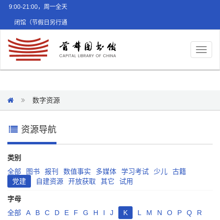
9:00-21:00，周一全天
闭馆（节假日另行通
知）
Toggl
naviga
数字资源
资源导航
类别
全部
图书
报刊
数值事实
多媒体
学习考试
少儿
古籍
党建
自建资源
开放获取
其它
试用
字母
全部
A
B
C
D
E
F
G
H
I
J
K
L
M
N
O
P
Q
R