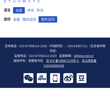
S
T
U
V
W
X
Y
Z
语言
全部
中文
外文
途径
全部
馆内访问
馆外访问
咨询电话：010-67358114-2102（华威桥馆），010-81907111（北京城市图
书馆）
监督电话：010-67358114-2103
监督邮箱：
jd@clcn.net.cn
版权所有：首都图书馆
京 ICP 备 09067229号-3
京公网安备
110105000296