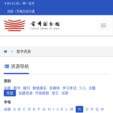
9:00-21:00，周一全天
闭馆（节假日另行通
知）
Toggl
naviga
数字资源
资源导航
类别
全部
图书
报刊
数值事实
多媒体
学习考试
少儿
古籍
党建
自建资源
开放获取
其它
试用
字母
全部
A
B
C
D
E
F
G
H
I
J
K
L
M
N
O
P
Q
R