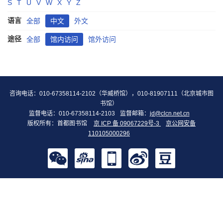
S
T
U
V
W
X
Y
Z
语言
全部
中文
外文
途径
全部
馆内访问
馆外访问
咨询电话：010-67358114-2102（华威桥馆），010-81907111（北京城市图
书馆）
监督电话：010-67358114-2103
监督邮箱：
jd@clcn.net.cn
版权所有：首都图书馆
京 ICP 备 09067229号-3
京公网安备
110105000296