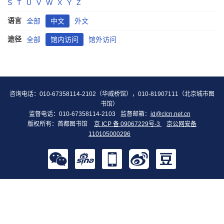
S
T
U
V
W
X
Y
Z
语言
全部
中文
外文
途径
全部
馆内访问
馆外访问
咨询电话：010-67358114-2102（华威桥馆），010-81907111（北京城市图
书馆）
监督电话：010-67358114-2103
监督邮箱：
jd@clcn.net.cn
版权所有：首都图书馆
京 ICP 备 09067229号-3
京公网安备
110105000296