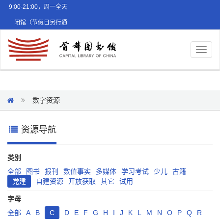
9:00-21:00，周一全天
闭馆（节假日另行通
知）
Toggl
naviga
数字资源
资源导航
类别
全部
图书
报刊
数值事实
多媒体
学习考试
少儿
古籍
党建
自建资源
开放获取
其它
试用
字母
全部
A
B
C
D
E
F
G
H
I
J
K
L
M
N
O
P
Q
R