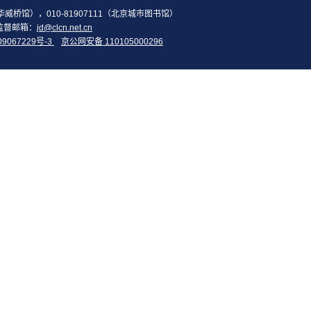
2（华威桥馆），010-81907111（北京城市图书馆）
监督邮箱：
jd@clcn.net.cn
09067229号-3
京公网安备 110105000296