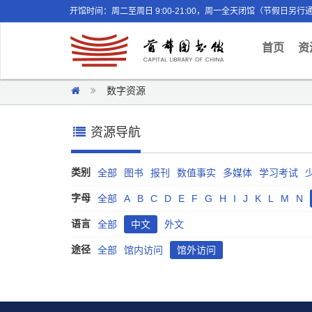
开馆时间：周二至周日 9:00-21:00，周一全天闭馆（节假日另行
(curr
首页
资
数字资源
资源导航
类别
全部
图书
报刊
数值事实
多媒体
学习考试
字母
全部
A
B
C
D
E
F
G
H
I
J
K
L
M
N
语言
全部
中文
外文
途径
全部
馆内访问
馆外访问