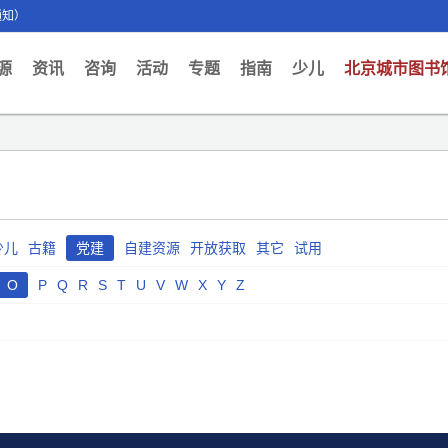
通知）
ent)
源
资讯
咨询
活动
专题
指南
少儿
北京城市图书
少儿
古籍
党建
自建资源
开放获取
其它
试用
O
P
Q
R
S
T
U
V
W
X
Y
Z