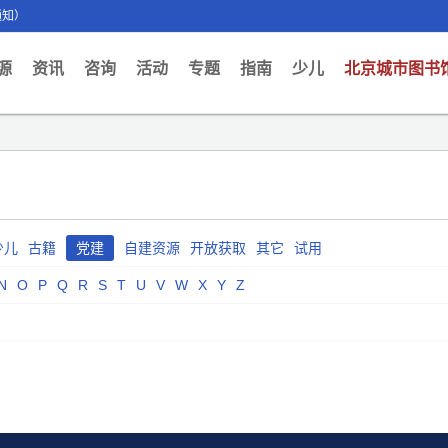
通知）
ent)
源
资讯
咨询
活动
专题
指南
少儿
北京城市图书
少儿
古籍
党建
自建资源
开放获取
其它
试用
N
O
P
Q
R
S
T
U
V
W
X
Y
Z