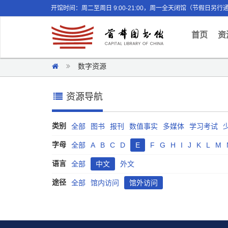
开馆时间：周二至周日 9:00-21:00，周一全天闭馆（节假日另行
(curr
首页
资
数字资源
资源导航
类别
全部
图书
报刊
数值事实
多媒体
学习考试
字母
全部
A
B
C
D
E
F
G
H
I
J
K
L
M
语言
全部
中文
外文
途径
全部
馆内访问
馆外访问