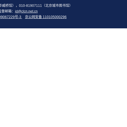
2（华威桥馆），010-81907111（北京城市图书馆）
监督邮箱：
jd@clcn.net.cn
09067229号-3
京公网安备 110105000296