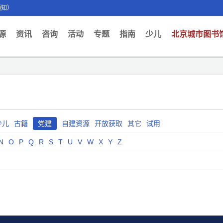
通知）
ent)
源
资讯
咨询
活动
专题
指南
少儿
北京城市图书
少儿
古籍
党建
自建资源
开放获取
其它
试用
N
O
P
Q
R
S
T
U
V
W
X
Y
Z