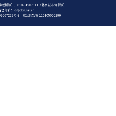
2（华威桥馆），010-81907111（北京城市图书馆）
监督邮箱：
jd@clcn.net.cn
09067229号-3
京公网安备 110105000296