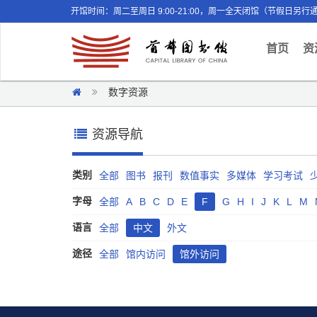
开馆时间：周二至周日 9:00-21:00，周一全天闭馆（节假日另行
(curr
首页
资
数字资源
资源导航
类别
全部
图书
报刊
数值事实
多媒体
学习考试
字母
全部
A
B
C
D
E
F
G
H
I
J
K
L
M
语言
全部
中文
外文
途径
全部
馆内访问
馆外访问