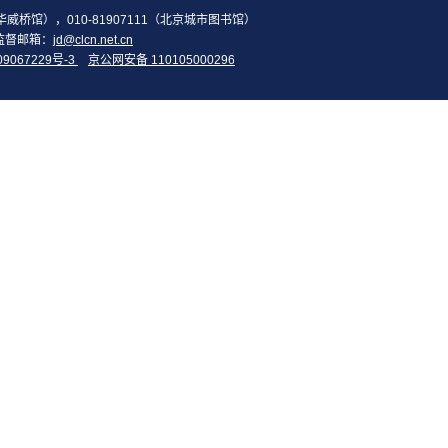
2（华威桥馆），010-81907111（北京城市图书馆）
监督邮箱：
jd@clcn.net.cn
09067229号-3
京公网安备 110105000296