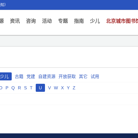
通知）
ent)
源
资讯
咨询
活动
专题
指南
少儿
北京城市图书
少儿
古籍
党建
自建资源
开放获取
其它
试用
O
P
Q
R
S
T
U
V
W
X
Y
Z