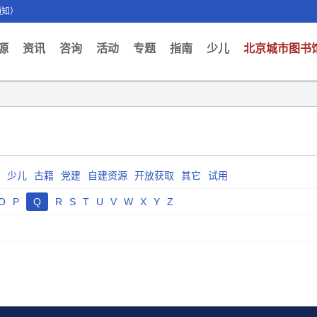
通知）
ent)
源
资讯
咨询
活动
专题
指南
少儿
北京城市图书
少儿
古籍
党建
自建资源
开放获取
其它
试用
O
P
Q
R
S
T
U
V
W
X
Y
Z