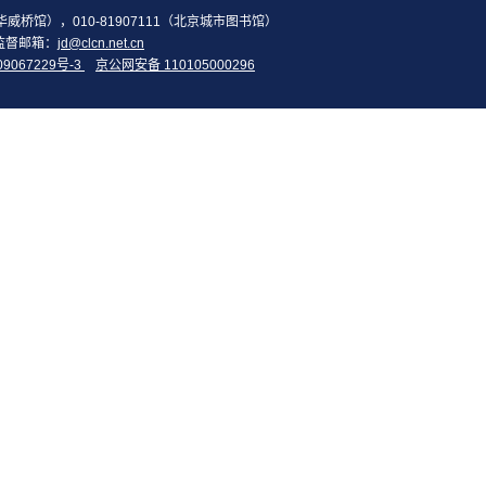
2（华威桥馆），010-81907111（北京城市图书馆）
监督邮箱：
jd@clcn.net.cn
09067229号-3
京公网安备 110105000296