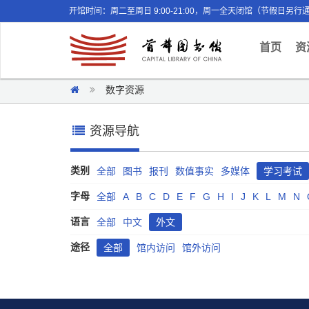
开馆时间：周二至周日 9:00-21:00，周一全天闭馆（节假日另行
(curr
首页
资
数字资源
资源导航
类别
全部
图书
报刊
数值事实
多媒体
学习考试
字母
全部
A
B
C
D
E
F
G
H
I
J
K
L
M
N
语言
全部
中文
外文
途径
全部
馆内访问
馆外访问