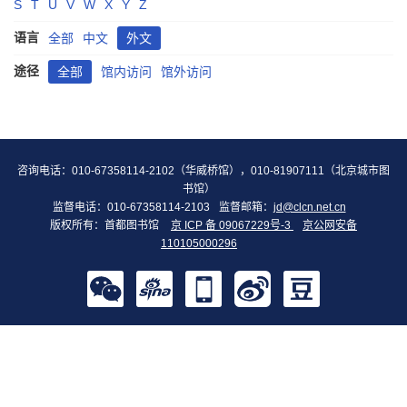
S
T
U
V
W
X
Y
Z
语言
全部
中文
外文
途径
全部
馆内访问
馆外访问
咨询电话：010-67358114-2102（华威桥馆），010-81907111（北京城市图
书馆）
监督电话：010-67358114-2103
监督邮箱：
jd@clcn.net.cn
版权所有：首都图书馆
京 ICP 备 09067229号-3
京公网安备
110105000296