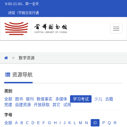
9:00-21:00，周一全天
闭馆（节假日另行通
知）
Toggl
naviga
数字资源
资源导航
类别
全部
图书
报刊
数值事实
多媒体
学习考试
少儿
古籍
党建
自建资源
开放获取
其它
试用
字母
全部
A
B
C
D
E
F
G
H
I
J
K
L
M
N
O
P
Q
R