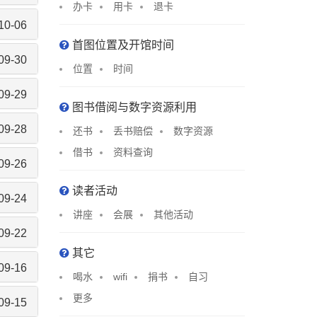
办卡
用卡
退卡
10-06
首图位置及开馆时间
09-30
位置
时间
09-29
图书借阅与数字资源利用
09-28
还书
丢书赔偿
数字资源
借书
资料查询
09-26
读者活动
09-24
讲座
会展
其他活动
09-22
其它
09-16
喝水
wifi
捐书
自习
更多
09-15