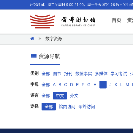
开馆时间：周二至周日 9:00-21:00，周一全天闭馆（节假日另行
(curr
首页
资
数字资源
资源导航
类别
全部
图书
报刊
数值事实
多媒体
学习考试
字母
全部
A
B
C
D
E
F
G
H
I
J
K
L
M
语言
全部
中文
外文
途径
全部
馆内访问
馆外访问