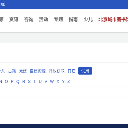
通知）
ent)
源
资讯
咨询
活动
专题
指南
少儿
北京城市图书
少儿
古籍
党建
自建资源
开放获取
其它
试用
N
O
P
Q
R
S
T
U
V
W
X
Y
Z