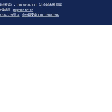
2（华威桥馆），010-81907111（北京城市图书馆）
监督邮箱：
jd@clcn.net.cn
09067229号-3
京公网安备 110105000296