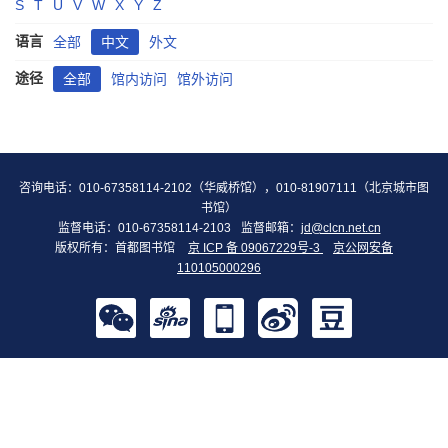
S
T
U
V
W
X
Y
Z
语言
全部
中文
外文
途径
全部
馆内访问
馆外访问
咨询电话：010-67358114-2102（华威桥馆），010-81907111（北京城市图
书馆）
监督电话：010-67358114-2103
监督邮箱：
jd@clcn.net.cn
版权所有：首都图书馆
京 ICP 备 09067229号-3
京公网安备
110105000296