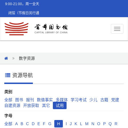
9:00-21:00，周一全天
闭馆（节假日另行通
知）
Toggl
naviga
数字资源
资源导航
类别
全部
图书
报刊
数值事实
多媒体
学习考试
少儿
古籍
党建
自建资源
开放获取
其它
试用
字母
全部
A
B
C
D
E
F
G
H
I
J
K
L
M
N
O
P
Q
R