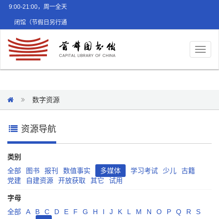
9:00-21:00，周一全天
闭馆（节假日另行通
知）
Toggl
naviga
数字资源
资源导航
类别
全部
图书
报刊
数值事实
多媒体
学习考试
少儿
古籍
党建
自建资源
开放获取
其它
试用
字母
全部
A
B
C
D
E
F
G
H
I
J
K
L
M
N
O
P
Q
R
S