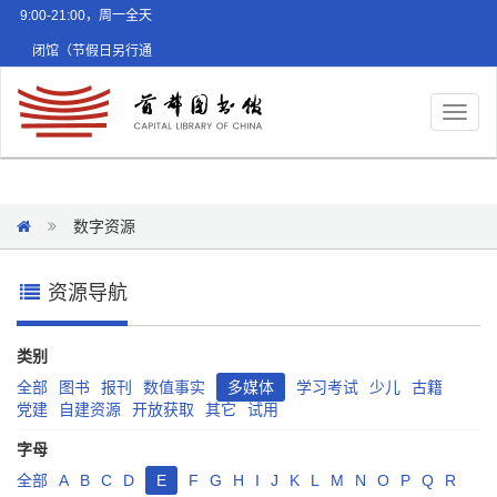
9:00-21:00，周一全天
闭馆（节假日另行通
知）
Toggl
naviga
数字资源
资源导航
类别
全部
图书
报刊
数值事实
多媒体
学习考试
少儿
古籍
党建
自建资源
开放获取
其它
试用
字母
全部
A
B
C
D
E
F
G
H
I
J
K
L
M
N
O
P
Q
R