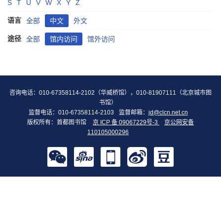
S
T
U
V
W
X
Y
Z
语言
全部
中文
外文
途径
全部
馆内访问
馆外访问
咨询电话：010-67358114-2102（华威桥馆），010-81907111（北京城市图
书馆）
监督电话：010-67358114-2103
监督邮箱：
jd@clcn.net.cn
版权所有：首都图书馆
京 ICP 备 09067229号-3
京公网安备
110105000296