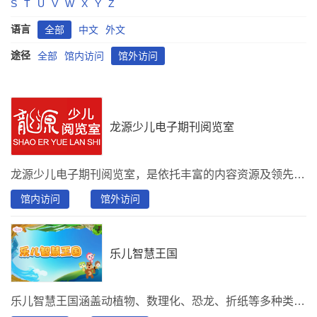
S
T
U
V
W
X
Y
Z
语言
全部
中文
外文
途径
全部
馆内访问
馆外访问
龙源少儿电子期刊阅览室
龙源少儿电子期刊阅览室，是依托丰富的内容资源及领先的技术精心打造的一款，为少儿、教师、家长联合创建的课外综合类阅读平台。阅览室有助于青少年课外兴趣培养、教师授课和家长教育指导。分别有教育教学、少儿天地、 学生博览、健康生活、课外活动、快乐成长、学习辅导、大众阅读8大分类，资源包含500种期刊、100集音频和500种图书，推荐刊物：《读者》、《意林》、《百科知识》、《大自然探索》、《青春期健康》、《十月少年文学》、《军事文摘》、《世界博览》、《少年博览》、《中学生百科》 、《儿童故事画报》、……
馆内访问
馆外访问
乐儿智慧王国
乐儿智慧王国涵盖动植物、数理化、恐龙、折纸等多种类别，向少儿趣味讲解多种知识，陪伴孩子开启广阔未来。