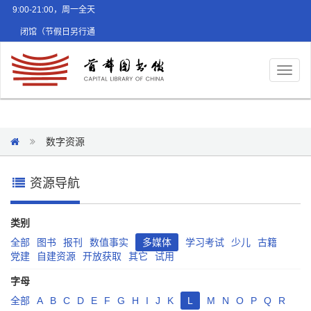
9:00-21:00，周一全天
闭馆（节假日另行通
知）
Toggl
naviga
数字资源
资源导航
类别
全部
图书
报刊
数值事实
多媒体
学习考试
少儿
古籍
党建
自建资源
开放获取
其它
试用
字母
全部
A
B
C
D
E
F
G
H
I
J
K
L
M
N
O
P
Q
R