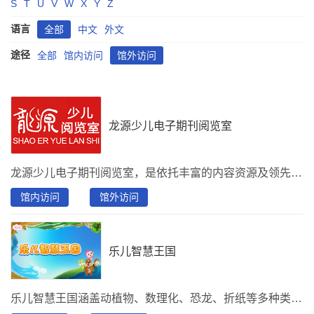
S
T
U
V
W
X
Y
Z
语言
全部
中文
外文
途径
全部
馆内访问
馆外访问
龙源少儿电子期刊阅览室
龙源少儿电子期刊阅览室，是依托丰富的内容资源及领先的技术精心打造的一款，为少儿、教师、家长联合创建的课外综合类阅读平台。阅览室有助于青少年课外兴趣培养、教师授课和家长教育指导。分别有教育教学、少儿天地、 学生博览、健康生活、课外活动、快乐成长、学习辅导、大众阅读8大分类，资源包含500种期刊、100集音频和500种图书，推荐刊物：《读者》、《意林》、《百科知识》、《大自然探索》、《青春期健康》、《十月少年文学》、《军事文摘》、《世界博览》、《少年博览》、《中学生百科》 、《儿童故事画报》、……
馆内访问
馆外访问
乐儿智慧王国
乐儿智慧王国涵盖动植物、数理化、恐龙、折纸等多种类别，向少儿趣味讲解多种知识，陪伴孩子开启广阔未来。