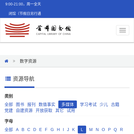
9:00-21:00，周一全天
闭馆（节假日另行通
知）
Toggl
naviga
数字资源
资源导航
类别
全部
图书
报刊
数值事实
多媒体
学习考试
少儿
古籍
党建
自建资源
开放获取
其它
试用
字母
全部
A
B
C
D
E
F
G
H
I
J
K
L
M
N
O
P
Q
R