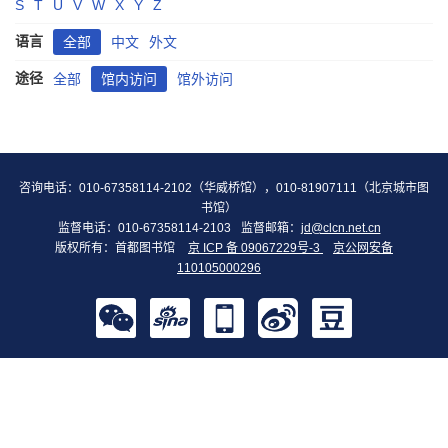
S
T
U
V
W
X
Y
Z
语言
全部
中文
外文
途径
全部
馆内访问
馆外访问
咨询电话：010-67358114-2102（华威桥馆），010-81907111（北京城市图
书馆）
监督电话：010-67358114-2103
监督邮箱：
jd@clcn.net.cn
版权所有：首都图书馆
京 ICP 备 09067229号-3
京公网安备
110105000296