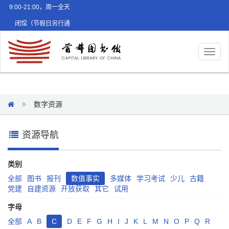
9:00-21:00，周一全天
闭馆（节假日另行通
知）
Toggl
naviga
数字资源
资源导航
类别
全部
图书
报刊
数值事实
多媒体
学习考试
少儿
古籍
党建
自建资源
开放获取
其它
试用
字母
全部
A
B
C
D
E
F
G
H
I
J
K
L
M
N
O
P
Q
R