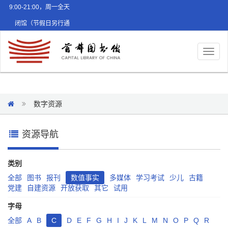
9:00-21:00，周一全天
闭馆（节假日另行通
知）
Toggl
naviga
数字资源
资源导航
类别
全部
图书
报刊
数值事实
多媒体
学习考试
少儿
古籍
党建
自建资源
开放获取
其它
试用
字母
全部
A
B
C
D
E
F
G
H
I
J
K
L
M
N
O
P
Q
R