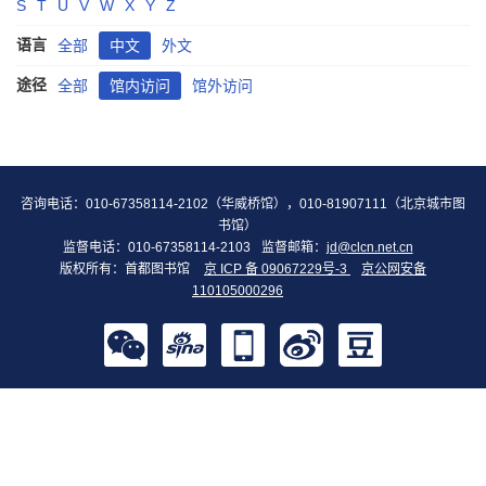
S
T
U
V
W
X
Y
Z
语言
全部
中文
外文
途径
全部
馆内访问
馆外访问
咨询电话：010-67358114-2102（华威桥馆），010-81907111（北京城市图
书馆）
监督电话：010-67358114-2103
监督邮箱：
jd@clcn.net.cn
版权所有：首都图书馆
京 ICP 备 09067229号-3
京公网安备
110105000296