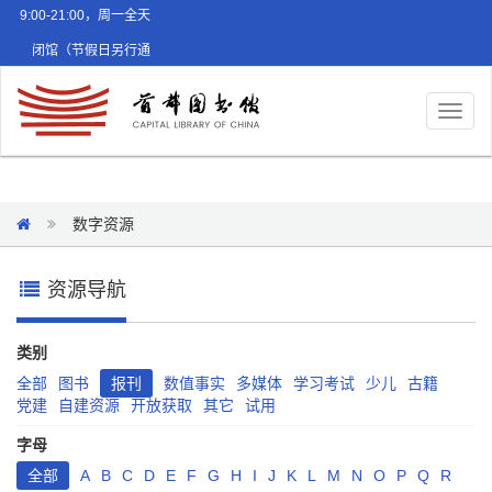
9:00-21:00，周一全天
闭馆（节假日另行通
知）
Toggl
naviga
数字资源
资源导航
类别
全部
图书
报刊
数值事实
多媒体
学习考试
少儿
古籍
党建
自建资源
开放获取
其它
试用
字母
全部
A
B
C
D
E
F
G
H
I
J
K
L
M
N
O
P
Q
R