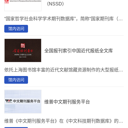
（NSSD）
“国家哲学社会科学学术期刊数据库”，简称“国家期刊库（NSSD）”是由全国哲学社会科学规划领导小组批准建设，中国社会科学院承建的国家级、开放型、公益性哲学社会科学信息平台。
馆内访问
全国报刊索引中国近代报纸全文库
依托上海图书馆丰富的近代文献馆藏资源制作的大型报纸全文数据库，收录1850～1951百余年间的4000份中英文报纸，是对中国近代报纸全面、完整地揭示和呈现。 目前，首都图书馆已购买新闻报，小报1-7辑，大陆报，大美晚报，民国日报，北华捷报，字林西报，上海新报，沪报，汉报，消闲报。
馆内访问
维普中文期刊服务平台
维普《中文期刊服务平台》在《中文科技期刊数据库》的基础上，以数据质量和资源保障为产品核心，对数据进行整理、信息挖掘、情报分析和数据对象化，充分发挥数据价值。完成了从“期刊文献库”到“期刊大数据”的升级。期刊总量：14000余种，其中现刊9000余种，核心期刊：1983种，文献总量：5700余万篇，回溯年限：1989年，部分期刊回溯至创刊年，更新周期：中心网站日更新 学科分类：医药卫生、农业科学、机械工程、自动化与计算机技术、化学工程、经济管理、政治法律、哲学宗教、文学艺术等35个学科大类，457个学科小类。 检索方式：文献检索、期刊检索、主题检索、作者检索、机构检索、基金检索、学科检索、地区检索以及基于这8个维度的综合检索。