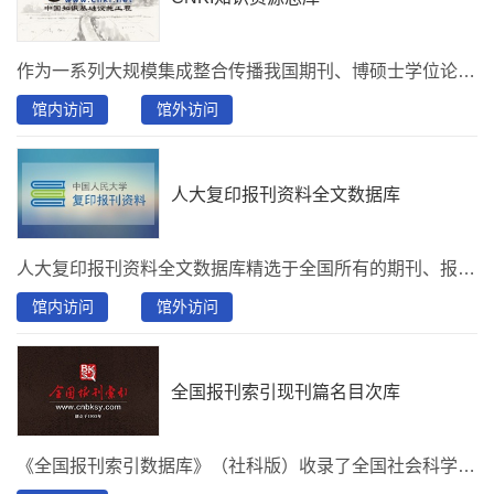
作为一系列大规模集成整合传播我国期刊、博硕士学位论文、工具书、会议论文、（新增）中国学术辑刊全文数据库、（新增）标准全文数据等各类文献资源的大型全文数据库和二次文献数据库，以及由文献内容挖掘产生的知识元数据库。其内容覆盖范围包含自然科学、工程技术、农业、哲学、医学、人文社会科学等各个领域。首都图书馆购买了《中国学术期刊网络出版总库》、《中国博士学位论文全文数据库》、《中国优秀硕士学位论文全文数据库》、《国际会议论文全文数据库》、《中国重要会议论文全文数据库》、《中国工具书网络出版总库》。
馆内访问
馆外访问
人大复印报刊资料全文数据库
人大复印报刊资料全文数据库精选于全国所有的期刊、报纸，汇集了自改革开放以来国内报刊公开发表近6000余种人文社科学术研究成果的精萃,至今共收录约60多万篇论文。有从大方向按学科分九大类的全文数据库和从小方向按专业分类的数字期刊库两种呈现方式。其涵盖了人文社科的各个方面，哲学、政治学与社会学、法律学、经济学与经济管理学、教育学、文学与艺术、历史学、文化信息传播学以及其他学科。
馆内访问
馆外访问
全国报刊索引现刊篇名目次库
《全国报刊索引数据库》（社科版）收录了全国社会科学类期刊6000多种，报纸200余种，基本上覆盖了全国邮发和非邮发的报刊。内容涉及马列主义、毛泽东思想、哲学、社会科学、政治、军事、经济、文化、科学、教育、体育、语言文字、文学、艺术、历史地理等各个学科。条目收录采取核心期刊全收、非核心期刊选收的原则，现年更新量约20余万条，为目前国内特大型文献数据库之一。