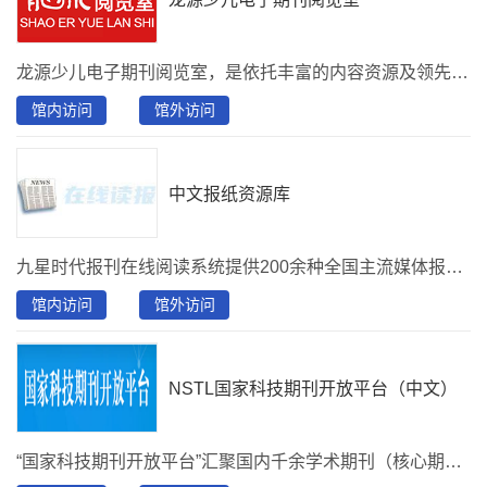
龙源少儿电子期刊阅览室，是依托丰富的内容资源及领先的技术精心打造的一款，为少儿、教师、家长联合创建的课外综合类阅读平台。阅览室有助于青少年课外兴趣培养、教师授课和家长教育指导。分别有教育教学、少儿天地、 学生博览、健康生活、课外活动、快乐成长、学习辅导、大众阅读8大分类，资源包含500种期刊、100集音频和500种图书，推荐刊物：《读者》、《意林》、《百科知识》、《大自然探索》、《青春期健康》、《十月少年文学》、《军事文摘》、《世界博览》、《少年博览》、《中学生百科》 、《儿童故事画报》、……
馆内访问
馆外访问
中文报纸资源库
九星时代报刊在线阅读系统提供200余种全国主流媒体报刊检索阅读服务，读者通过浏览器即可访问。页面主要功能包括：热门报纸、全部报纸、分类浏览、字顺浏览、地区浏览。页面采用标签式设计，可方便切换各功能版面。各大报纸展示内容包括：报纸名称、报纸封面、当前报纸更新时间。读者点击报纸封面或者名称即可进入报纸详情阅读页面，各报纸详情采用原版原貌的仿真阅读模式，系统支持关键词检索、高级检索、剪报、版面导览、所有报纸均支持往期回顾功能。
馆内访问
馆外访问
NSTL国家科技期刊开放平台（中文）
“国家科技期刊开放平台”汇聚国内千余学术期刊（核心期刊占比超70%），收录论文超500万篇，提供即时的一站式获取服务；此平台收录了“中国科学引文索引”数据库（csci.istic.ac.cn），该数据库汇集 2000 年以来 6000种中文学术期刊的论文引文全量数据，能即时展示期刊收录和引用情况，动态查询期刊的历年影响因子、引用频次、H 指数和高被引指标等。可检索浏览《中国高被引分析报告》、《中国期刊引证报告（扩刊版）》全书。