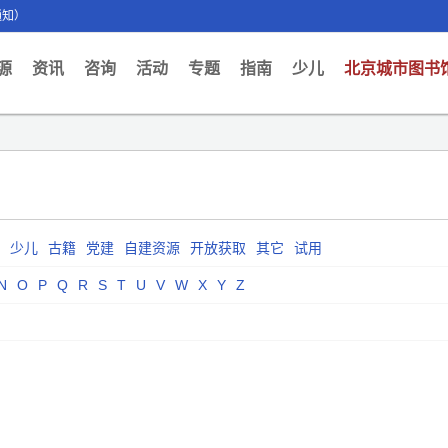
通知）
ent)
源
资讯
咨询
活动
专题
指南
少儿
北京城市图书
少儿
古籍
党建
自建资源
开放获取
其它
试用
N
O
P
Q
R
S
T
U
V
W
X
Y
Z