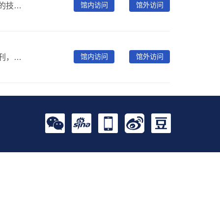
馆内访问
馆外访问
龙源少儿电子期刊阅览室，是依托丰富的内容资源及领先的技术精心打造的一款，为少儿、教师、家长联合创建的课外综合类阅读平台。阅览室有助于青少年课外兴趣培养、教师授课和家长教育指导。分别有教育教学、少儿天地、 学生博览、健康生活、课外活动、快乐成长、学习辅导、大众阅读8大分类，资源包含500种期刊、100集音频和500种图书，推荐刊物：《读者》、《意林》、《百科知识》、《大自然探索》、《青春期健康》、《十月少年文学》、《军事文摘》、《世界博览》、《少年博览》、《中学生百科》 、《儿童故事画报》、……
馆内访问
馆外访问
基于读者的阅读需求，将喜闻乐见的数千种人文类精品期刊，提供在线阅读的数字期刊阅览室。内容以国内出版的人文大众类精品期刊为特色，并以文本版、原貌版、语音版多元化的形式呈现，资源数量有1500种、30万册、1000万篇。