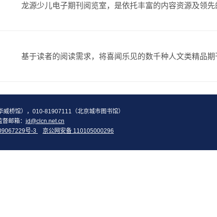
2（华威桥馆），010-81907111（北京城市图书馆）
监督邮箱：
jd@clcn.net.cn
09067229号-3
京公网安备 110105000296