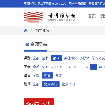
开馆时间：周二至周日 9:00-21:00，周一全天闭馆（节假日另行
(curr
首页
资
数字资源
资源导航
类别
全部
图书
报刊
数值事实
多媒体
学习考试
字母
全部
A
B
C
D
E
F
G
H
I
J
K
L
M
语言
全部
中文
外文
途径
全部
馆内访问
馆外访问