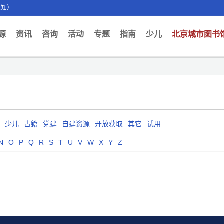
通知）
ent)
源
资讯
咨询
活动
专题
指南
少儿
北京城市图书
少儿
古籍
党建
自建资源
开放获取
其它
试用
N
O
P
Q
R
S
T
U
V
W
X
Y
Z