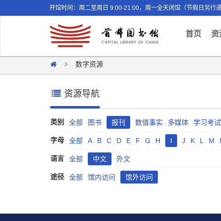
开馆时间：周二至周日 9:00-21:00，周一全天闭馆（节假日另行
(curr
首页
资
数字资源
资源导航
类别
全部
图书
报刊
数值事实
多媒体
学习考试
字母
全部
A
B
C
D
E
F
G
H
I
J
K
L
M
语言
全部
中文
外文
途径
全部
馆内访问
馆外访问