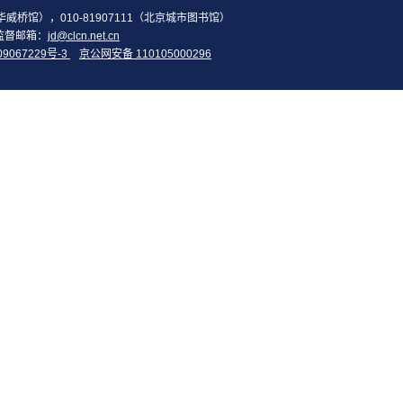
2（华威桥馆），010-81907111（北京城市图书馆）
监督邮箱：
jd@clcn.net.cn
09067229号-3
京公网安备 110105000296