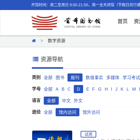
开馆时间：周二至周日 9:00-21:00，周一全天闭馆（节假日另行
(curr
首页
资
数字资源
资源导航
类别
全部
图书
报刊
数值事实
多媒体
学习考试
字母
全部
A
B
C
D
E
F
G
H
I
J
K
L
M
语言
全部
中文
外文
途径
全部
馆内访问
馆外访问
试用