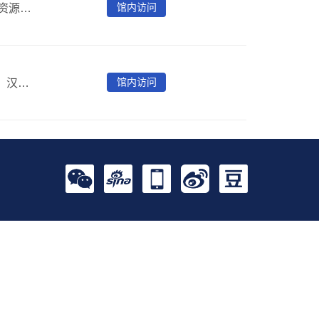
馆内访问
当代中文数字报纸资源全文数据库汇聚海量中文报纸全文资源，覆盖时政、经济、科技、文化等领域，为读者提供权威、连续、可追溯的数字报纸阅读与研究服务。
馆内访问
完整收录1902年-1949年间《大公报》天津、上海、重庆、汉口、桂林、香港及大公晚报等不同版本刊登的全部新闻、文章及广告等200万篇以上。