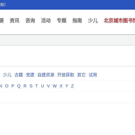
通知）
ent)
源
资讯
咨询
活动
专题
指南
少儿
北京城市图书
少儿
古籍
党建
自建资源
开放获取
其它
试用
N
O
P
Q
R
S
T
U
V
W
X
Y
Z