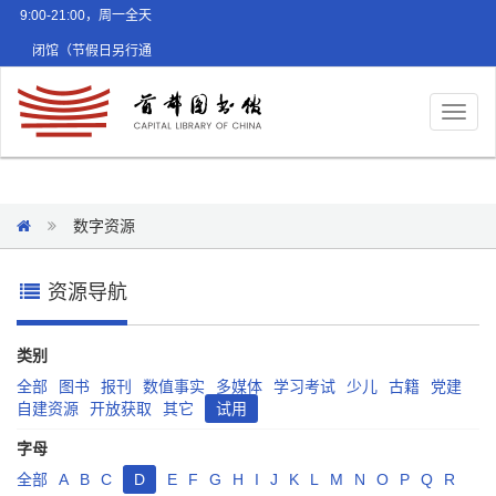
9:00-21:00，周一全天
闭馆（节假日另行通
知）
Toggl
naviga
数字资源
资源导航
类别
全部
图书
报刊
数值事实
多媒体
学习考试
少儿
古籍
党建
自建资源
开放获取
其它
试用
字母
全部
A
B
C
D
E
F
G
H
I
J
K
L
M
N
O
P
Q
R