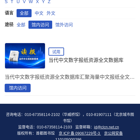
S
T
U
V
W
X
Y
Z
语言
全部
中文
外文
途径
全部
馆内访问
馆外访问
试用
当代中文数字报纸资源全文数据库
当代中文数字报纸资源全文数据库汇聚海量中文报纸全文资源，覆盖时政、经济、科技、文化等领域，为读者提供权威、连续、可追溯的数字报纸阅读与研究服务。
馆内访问
咨询电话：010-67358114-2102（华威桥馆），010-81907111（北京城市图
书馆）
监督电话：010-67358114-2103
监督邮箱：
jd@clcn.net.cn
版权所有：首都图书馆
京 ICP 备 09067229号-3
京公网安备
110105000296