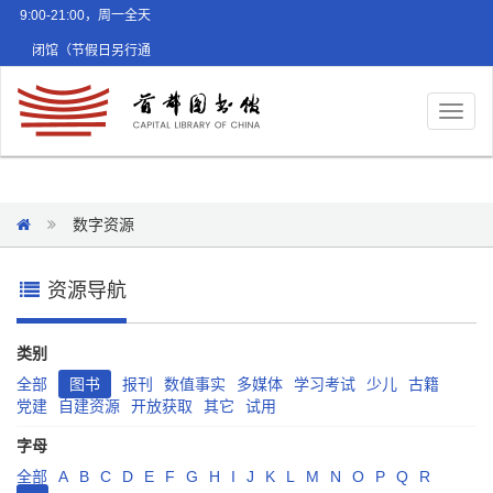
9:00-21:00，周一全天
闭馆（节假日另行通
知）
Toggl
naviga
数字资源
资源导航
类别
全部
图书
报刊
数值事实
多媒体
学习考试
少儿
古籍
党建
自建资源
开放获取
其它
试用
字母
全部
A
B
C
D
E
F
G
H
I
J
K
L
M
N
O
P
Q
R