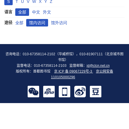
S
T
U
V
W
X
Y
Z
语言
全部
中文
外文
途径
全部
馆内访问
馆外访问
咨询电话：010-67358114-2102（华威桥馆），010-81907111（北京城市图
书馆）
监督电话：010-67358114-2103
监督邮箱：
jd@clcn.net.cn
版权所有：首都图书馆
京 ICP 备 09067229号-3
京公网安备
110105000296