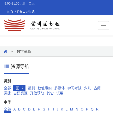
9:00-21:00，周一全天
闭馆（节假日另行通
知）
Toggl
naviga
数字资源
资源导航
类别
全部
图书
报刊
数值事实
多媒体
学习考试
少儿
古籍
党建
自建资源
开放获取
其它
试用
字母
全部
A
B
C
D
E
F
G
H
I
J
K
L
M
N
O
P
Q
R