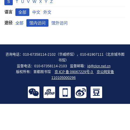
S
T
U
V
W
X
Y
Z
语言
全部
中文
外文
途径
全部
馆内访问
馆外访问
咨询电话：010-67358114-2102（华威桥馆），010-81907111（北京城市图
书馆）
监督电话：010-67358114-2103
监督邮箱：
jd@clcn.net.cn
版权所有：首都图书馆
京 ICP 备 09067229号-3
京公网安备
110105000296