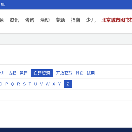
通知）
ent)
源
资讯
咨询
活动
专题
指南
少儿
北京城市图书
少儿
古籍
党建
自建资源
开放获取
其它
试用
O
P
Q
R
S
T
U
V
W
X
Y
Z