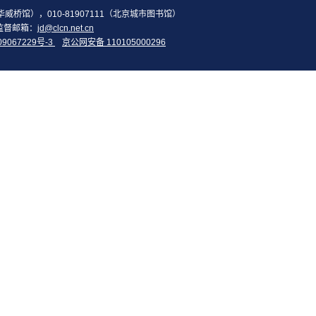
2（华威桥馆），010-81907111（北京城市图书馆）
监督邮箱：
jd@clcn.net.cn
09067229号-3
京公网安备 110105000296