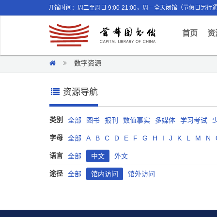
开馆时间：周二至周日 9:00-21:00，周一全天闭馆（节假日另行
(curr
首页
资
数字资源
资源导航
类别
全部
图书
报刊
数值事实
多媒体
学习考试
字母
全部
A
B
C
D
E
F
G
H
I
J
K
L
M
N
语言
全部
中文
外文
途径
全部
馆内访问
馆外访问