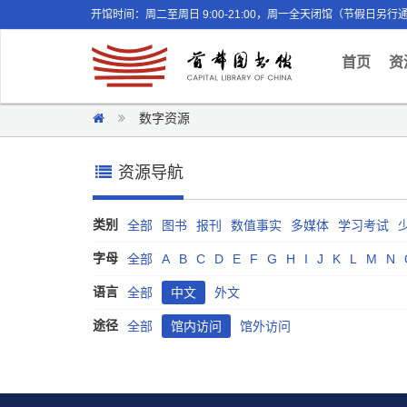
开馆时间：周二至周日 9:00-21:00，周一全天闭馆（节假日另行
(curr
首页
资
数字资源
资源导航
类别
全部
图书
报刊
数值事实
多媒体
学习考试
字母
全部
A
B
C
D
E
F
G
H
I
J
K
L
M
N
语言
全部
中文
外文
途径
全部
馆内访问
馆外访问