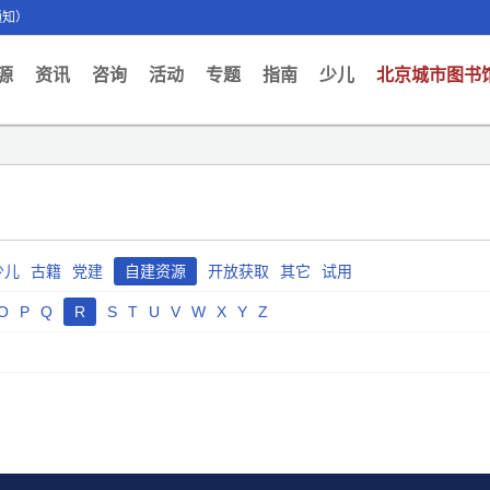
通知）
ent)
源
资讯
咨询
活动
专题
指南
少儿
北京城市图书
少儿
古籍
党建
自建资源
开放获取
其它
试用
O
P
Q
R
S
T
U
V
W
X
Y
Z