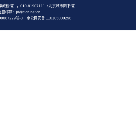
2（华威桥馆），010-81907111（北京城市图书馆）
监督邮箱：
jd@clcn.net.cn
09067229号-3
京公网安备 110105000296