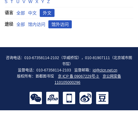
S
T
U
V
W
X
Y
Z
语言
全部
中文
外文
途径
全部
馆内访问
馆外访问
咨询电话：010-67358114-2102（华威桥馆），010-81907111（北京城市图
书馆）
监督电话：010-67358114-2103
监督邮箱：
jd@clcn.net.cn
版权所有：首都图书馆
京 ICP 备 09067229号-3
京公网安备
110105000296