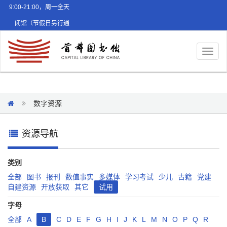
9:00-21:00，周一全天
闭馆（节假日另行通
知）
Toggl
naviga
数字资源
资源导航
类别
全部
图书
报刊
数值事实
多媒体
学习考试
少儿
古籍
党建
自建资源
开放获取
其它
试用
字母
全部
A
B
C
D
E
F
G
H
I
J
K
L
M
N
O
P
Q
R