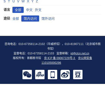
S
T
U
V
W
X
Y
Z
语言
全部
中文
外文
途径
全部
馆内访问
馆外访问
咨询电话：010-67358114-2102（华威桥馆），010-81907111（北京城市图
书馆）
监督电话：010-67358114-2103
监督邮箱：
jd@clcn.net.cn
版权所有：首都图书馆
京 ICP 备 09067229号-3
京公网安备
110105000296