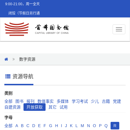
9:00-21:00，周一全天
闭馆（节假日另行通
知）
Toggl
naviga
数字资源
资源导航
类别
全部
图书
报刊
数值事实
多媒体
学习考试
少儿
古籍
党建
自建资源
开放获取
其它
试用
字母
全部
A
B
C
D
E
F
G
H
I
J
K
L
M
N
O
P
Q
R