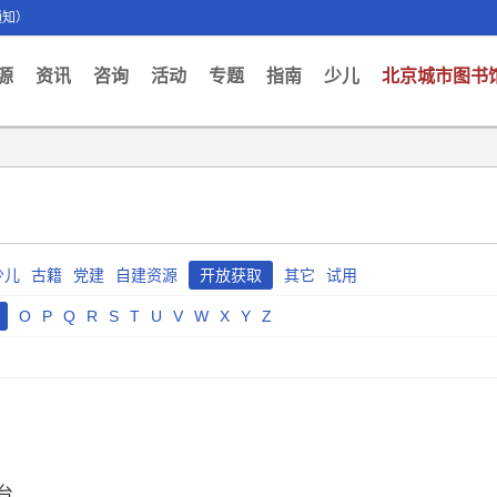
通知）
ent)
源
资讯
咨询
活动
专题
指南
少儿
北京城市图书
少儿
古籍
党建
自建资源
开放获取
其它
试用
O
P
Q
R
S
T
U
V
W
X
Y
Z
台