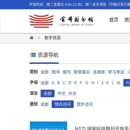
开馆时间：周二至周日 9:00-21:00，周一全天闭馆（节假日另行
(curr
首页
资
数字资源
资源导航
类别
全部
图书
报刊
数值事实
多媒体
学习考试
字母
全部
A
B
C
D
E
F
G
H
I
J
K
L
M
N
语言
全部
中文
外文
途径
全部
馆内访问
馆外访问
NSTL国家科技期刊开放平