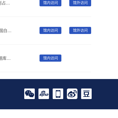
馆内访问
馆外访问
“国家科技期刊开放平台”汇聚国内千余学术期刊（核心期刊占比超70%），收录论文超500万篇，提供即时的一站式获取服务；此平台收录了“中国科学引文索引”数据库（csci.istic.ac.cn），该数据库汇集 2000 年以来 6000种中文学术期刊的论文引文全量数据，能即时展示期刊收录和引用情况，动态查询期刊的历年影响因子、引用频次、H 指数和高被引指标等。可检索浏览《中国高被引分析报告》、《中国期刊引证报告（扩刊版）》全书。
馆内访问
馆外访问
包括美国遗传学学会期刊、北美放射学会网络版期刊、英国白马出版社电子期刊、美国人因工程学会电子期刊、美国营养学会网络版期刊、美国芝加哥大学出版社、世界健康基金会网络版期刊、美国Mary Ann Liebert出版公司网络版期刊、英国皇家药学会电子期刊、Future Science Group网络版期刊等30余种期刊。
馆内访问
目前回溯资源包括：Springer回溯数据库、Nature回溯数据库、OUP（牛津大学出版社）回溯数据库、IOP（英国物理学会）回溯数据库、Turpion回溯数据库，共有1122种期刊，分20大类，文章总数300多万篇。