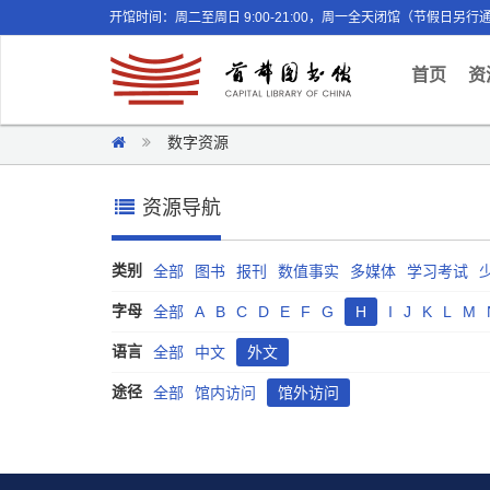
开馆时间：周二至周日 9:00-21:00，周一全天闭馆（节假日另行
(curr
首页
资
数字资源
资源导航
类别
全部
图书
报刊
数值事实
多媒体
学习考试
字母
全部
A
B
C
D
E
F
G
H
I
J
K
L
M
语言
全部
中文
外文
途径
全部
馆内访问
馆外访问