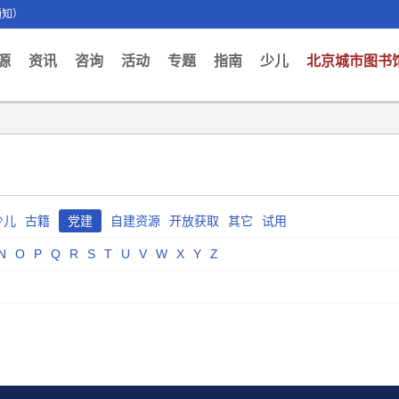
通知）
ent)
源
资讯
咨询
活动
专题
指南
少儿
北京城市图书
少儿
古籍
党建
自建资源
开放获取
其它
试用
N
O
P
Q
R
S
T
U
V
W
X
Y
Z