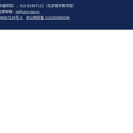
2（华威桥馆），010-81907111（北京城市图书馆）
监督邮箱：
jd@clcn.net.cn
09067229号-3
京公网安备 110105000296